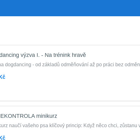
ancing výzva I. - Na trénink hravě
na dogdancing - od základů odměňování až po práci bez odměn 
Kč
EKONTROLA minikurz
urz naučí vašeho psa klíčový princip: Když něco chci, zůstanu v
Kč