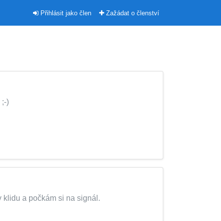
Přihlásit jako člen
Zažádat o členství
;-)
 klidu a počkám si na signál.