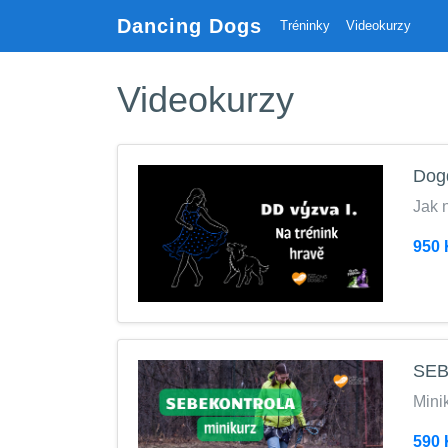
Dancing Dogs
Tréninky
Videokurzy
Videokurzy
Dogd
Jak 
950 
SEB
Minik
590 