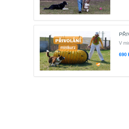
PŘI
V min
690 